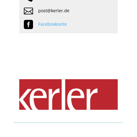

post@kerler.de

Facebookseite