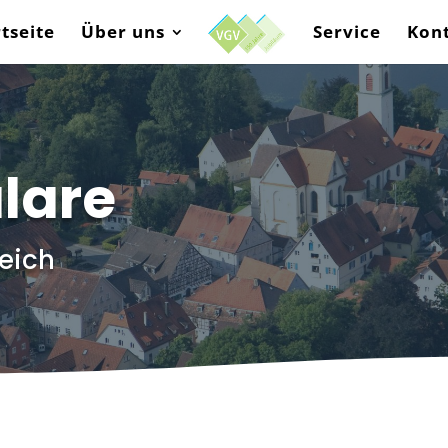
rtseite
Über uns
Service
Kon
lare
eich