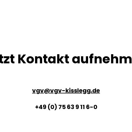
tzt Kontakt aufneh
vgv@vgv-kisslegg.de
+49 (0) 75 63 9 11 6-0