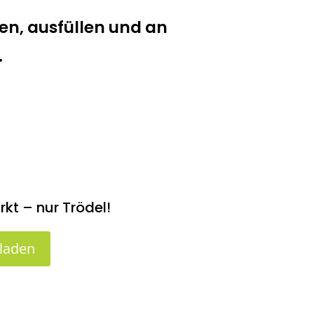
en, ausfüllen und an
.
t – nur Trödel!
laden