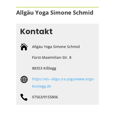
Allgäu Yoga Simone Schmid
Kontakt

Allgäu Yoga Simone Schmid
Fürst-Maximilian-Str. 8
88353 Kißlegg

https://xn--allgu-jra.yoga/www.ergo-
kisslegg.de

07563/9155806