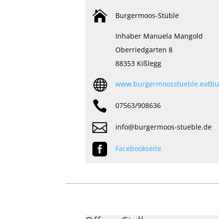

Burgermoos-Stüble
Inhaber Manuela Mangold
Oberriedgarten 8
88353 Kißlegg

www.burgermoosstueble.eatb

07563/908636

info@burgermoos-stueble.de

Facebookseite